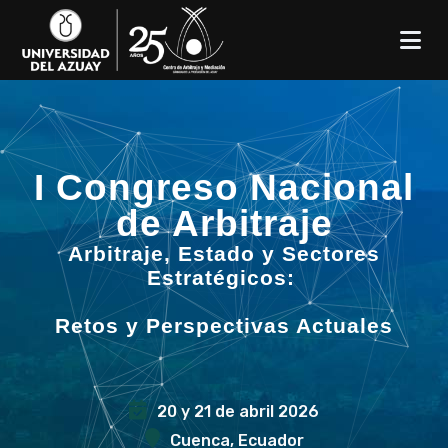
P
a
s
a
r
a
l
I Congreso Nacional
c
de Arbitraje
o
Arbitraje, Estado y Sectores
n
Estratégicos:
t
e
Retos y Perspectivas Actuales
n
i
d
20 y 21 de abril 2026
o
Cuenca, Ecuador
p